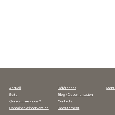
Accueil
Références
Ment
Edito
Blog / Documentation
Qui sommes-nous ?
Contacts
Domaines d'intervention
Recrutement