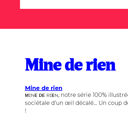
Mine de rien
Mine de rien
ᴍɪɴᴇ ᴅᴇ ʀɪᴇɴ, notre série 100% illustr
sociétale d'un œil décalé... Un coup
!